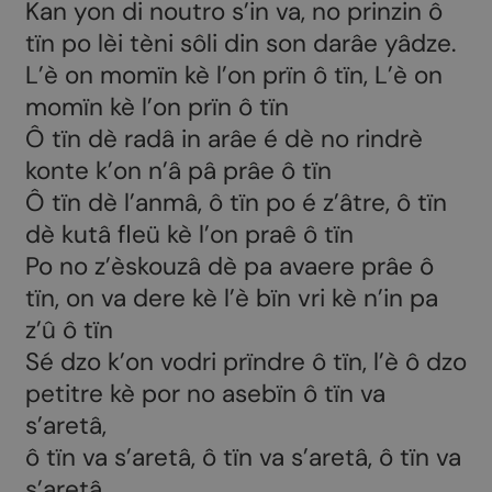
Kan yon di noutro s’in va, no prinzin ô
Mais surtout à la patrie
tïn po lèi tèni sôli din son darâe yâdze.
Refrain
L’è on momïn kè l’on prïn ô tïn, L’è on
IV
momïn kè l’on prïn ô tïn
L’on nous dit que le champagne
Ô tïn dè radâ in arâe é dè no rindrè
Est un nectar sans pareil
konte k’on n’â pâ prâe ô tïn
L’on nous vante de l’Espagne
Ô tïn dè l’anmâ, ô tïn po é z’âtre, ô tïn
Ses vins tendres et vermeils
dè kutâ fleü kè l’on praê ô tïn
Mais à ces crus qu’on nous vante
Po no z’èskouzâ dè pa avaere prâe ô
Pour moi je préfère encore
tïn, on va dere kè l’è bïn vri kè n’in pa
Nos vins légers couleur d’or
z’û ô tïn
Nos vin légers couleur d’or
Sé dzo k’on vodri prïndre ô tïn, l’è ô dzo
Et un verre en main je chante
petitre kè por no asebïn ô tïn va
s’aretâ,
Refrain
ô tïn va s’aretâ, ô tïn va s’aretâ, ô tïn va
V
s’aretâ