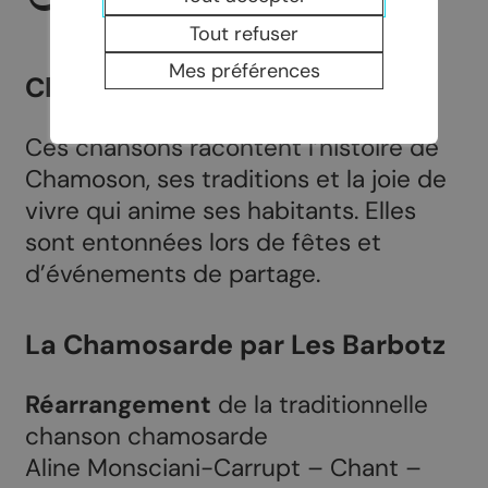
Tout refuser
Mes préférences
Chantez avec nous !
Ces chansons racontent l’histoire de
Chamoson, ses traditions et la joie de
vivre qui anime ses habitants. Elles
sont entonnées lors de fêtes et
d’événements de partage.
La Chamosarde par Les Barbotz
Réarrangement
de la traditionnelle
chanson chamosarde
Aline Monsciani-Carrupt – Chant –