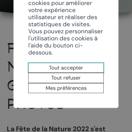
cookies pour améliorer
votre expérience
utilisateur et réaliser des
statistiques de visites.
Vous pouvez personnaliser
l'utilisation des cookies à
FÊTE DE LA
l'aide du bouton ci-
dessous.
NATURE 2022 –
Tout accepter
Tout refuser
GALERIE
Mes préférences
PHOTOS
La Fête de la Nature 2022 s'est