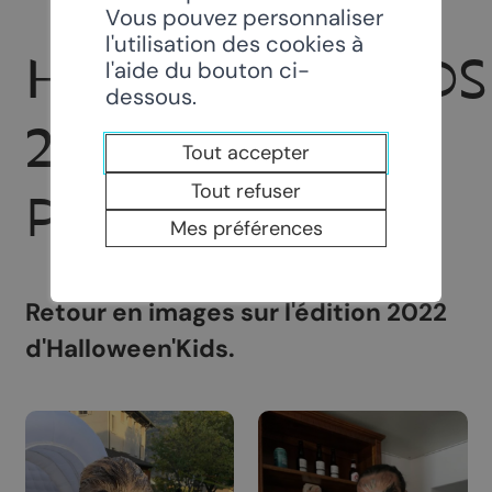
Vous pouvez personnaliser
l'utilisation des cookies à
HALLOWEEN’KIDS
l'aide du bouton ci-
dessous.
2022 – GALERIE
Tout accepter
Tout refuser
PHOTOS
Mes préférences
Retour en images sur l'édition 2022
d'Halloween'Kids.