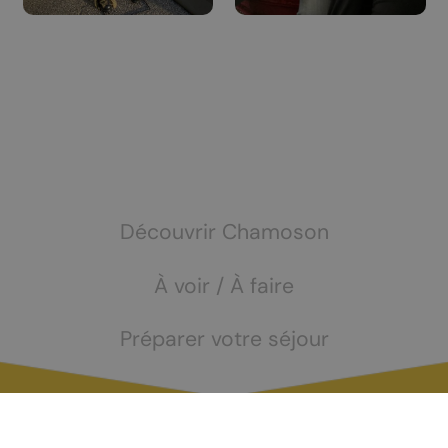
Découvrir Chamoson
À voir / À faire
Préparer votre séjour