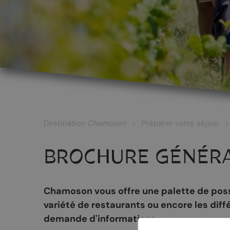
LES CÉPAGES ET LES VINS
Les vins blancs
Les vins rouges
Les vins rosés
Destination
Chamoson
Préparer votre séjour
Les vins surmaturés
BROCHURE GÉNÉR
Le Johannis
Chamoson vous offre une palette de possi
variété de restaurants ou encore les diff
RANDONNÉES
PATRIMOINE
demande d'informations.