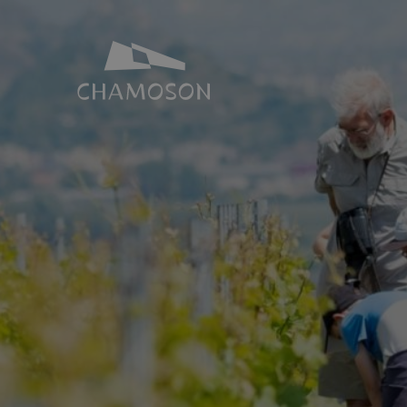
NOTRE IDENTITÉ
SALLES ET 
Histoire
Espace Joh
Géographie
Toutes nos s
Les laves torrentielles
Places de p
Livres, recettes, chansons
Le PDR Chamoson
Galeries d’images