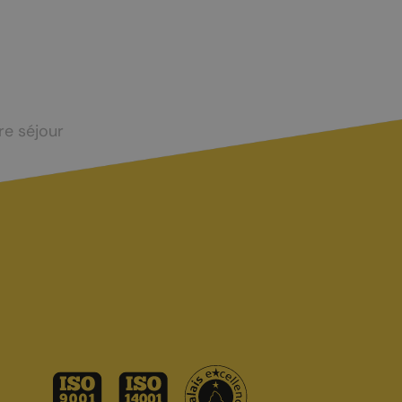
re séjour
CONTACT ET INFOS PRATIQUES
Office du tourisme
Accès et transports
Brochures touristiques