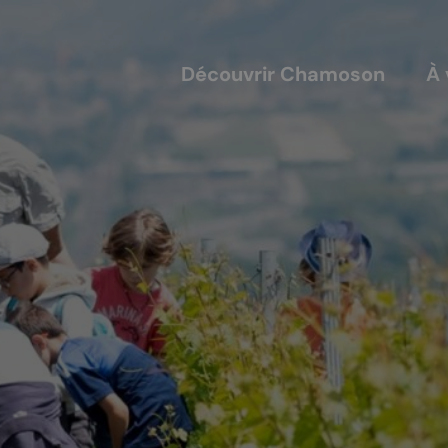
Découvrir Chamoson
À 
COUVERTS
NOS ACTEURS
annis
Les entreprises
alles
Les sociétés locales
ique-nique
Les caves
L'AVTC
Le GACIC
Les structures viticoles