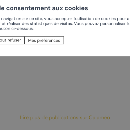
t-Pierre-de-Clages
Offres oenotouristiques
de consentement aux cookies
t-Pierre
Sentier du Cep à la Cime
navigation sur ce site, vous acceptez l'utilisation de cookies pour 
Chamoson Brochure Générale 2025
 et réaliser des statistiques de visites. Vous pouvez personnaliser l'u
se du Livre
Rando dans le vignoble
bouton ci-dessous.
Chamoson
Les Caves
out refuser
Mes préférences
rt
Confrérie du Johannis
PRÈS DE CHEZ NOUS
onnalisés
Ovronnaz
vin
Coteaux du Soleil –
Lire plus de publications sur Calaméo
Derborence
ourmands
La Tzoumaz