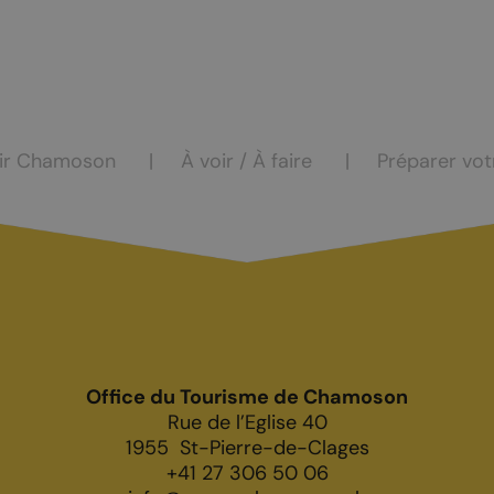
casion
Saillon
Valais
Valais côté plaine
ir Chamoson
À voir / À faire
Préparer vot
COMMERCES
hambres d’hôtes
Produits du terroir
Office du Tourisme de Chamoson
Rue de l’Eglise 40
de vacances
Les caves
1955
St-Pierre-de-Clages
rs
+41 27 306 50 06