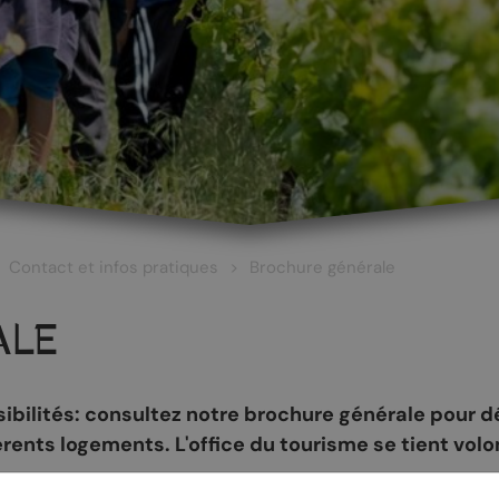
Contact et infos pratiques
Brochure générale
ALE
bilités: consultez notre brochure générale pour déc
érents logements. L'office du tourisme se tient volo
 ET CULTURE
ŒNOTOURISME