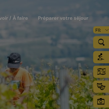
voir / À faire
Préparer votre séjour
FR
LE VIGNOBLE
Les sols
Le climat
Les secteurs d’encépagement
Chamoson Grand Cru
L’environnement une priorité