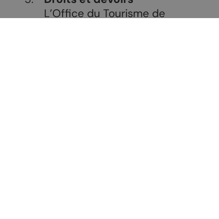
L’Office du Tourisme de
Chamoson / AVTC n’est pas
responsable des modifications au
sein des établissements, telles
que le changement de
propriétaire, la modification de la
gestion, la fermeture temporaire
ou définitive, etc. Par conséquent,
il est possible que certaines
informations deviennent
obsolètes pendant la période de
validité.
Le détenteur s’engage à
respecter le règlement
d’utilisation. Aucun droit ne peut