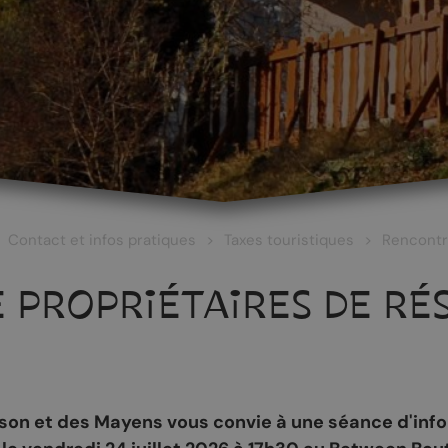
Contact et infos pratiques
Taxes touristiques
Rencontr
 PROPRIÉTAIRES DE RÉ
 ET CULTURE
ŒNOTOURISME
 et des Mayens vous convie à une séance d'inform