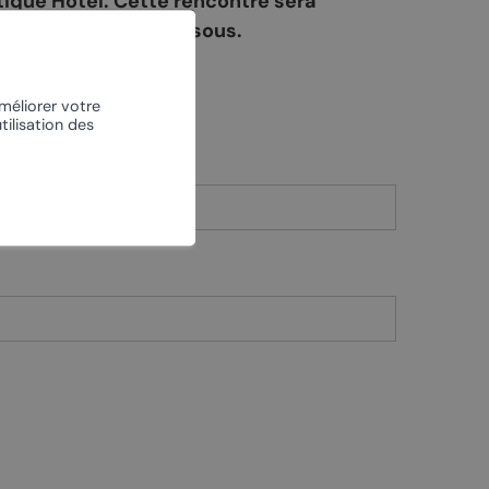
tique Hôtel. Cette rencontre sera
À vélo
le formulaire ci-dessous.
L’escalade
Le centre nordique
améliorer votre
tilisation des