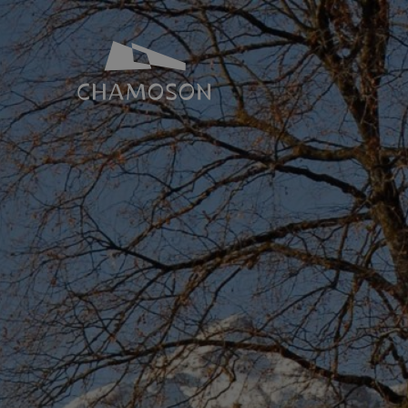
NOTRE IDENTITÉ
SALLES ET 
Histoire
Espace Joh
Géographie
Toutes nos s
Les laves torrentielles
Places de p
Livres, recettes, chansons
Le PDR Chamoson
Galeries d’images