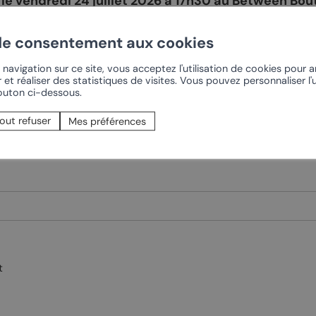
le vendredi 24 juillet 2026 à 17h30 au Between Bou
t-Pierre-de-Clages
Offres oenotouristiques
hanger sur vos expériences. Réponse souhaitée via 
t-Pierre
Sentier du Cep à la Cime
de consentement aux cookies
tre annuelle
se du Livre
Rando dans le vignoble
navigation sur ce site, vous acceptez l'utilisation de cookies pour 
 et réaliser des statistiques de visites. Vous pouvez personnaliser l'u
Chamoson
Les Caves
bouton ci-dessous.
rt
Confrérie du Johannis
out refuser
Mes préférences
PRÈS DE CHEZ NOUS
onnalisés
Ovronnaz
t
vin
Coteaux du Soleil –
Derborence
ourmands
La Tzoumaz