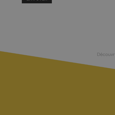
Nuit de la randonnée
Livres d’oc
Bal du 1er août
La Fête du Livre
Truffes et Vins de Chamoson
La Saint-André
Annoncer votre événement
Découvr
MANGER
DORMIR
Tous les restaurants
Hôtels et c
Chamoson
Logements 
St-Pierre-de-Clages
Camping-ca