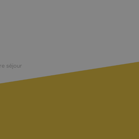
re séjour
CONTACT ET INFOS PRATIQUES
Office du tourisme
Accès et transports
Brochures touristiques