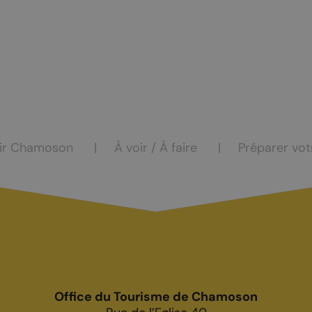
casion
Saillon
Valais
Valais côté plaine
ir Chamoson
À voir / À faire
Préparer vot
COMMERCES
hambres d’hôtes
Produits du terroir
de vacances
Les caves
rs
Office du Tourisme de Chamoson