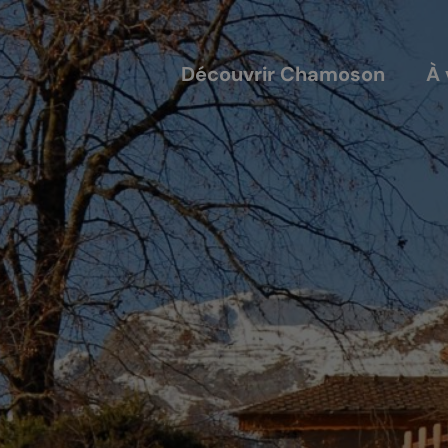
Découvrir Chamoson
À 
COUVERTS
NOS ACTEURS
annis
Les entreprises
alles
Les sociétés locales
ique-nique
Les caves
L'AVTC
Le GACIC
Les structures viticoles