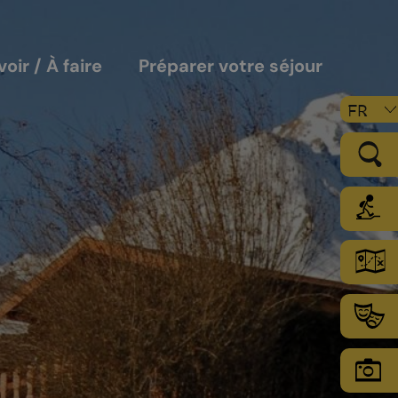
voir / À faire
Préparer votre séjour
FR
LE VIGNOBLE
Les sols
Le climat
Les secteurs d’encépagement
Chamoson Grand Cru
L’environnement une priorité