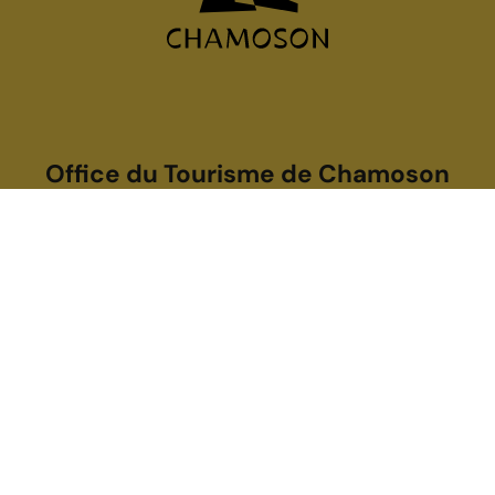
Office du Tourisme de Chamoson
Rue de l’Eglise 40
1955
St-Pierre-de-Clages
+41 27 306 50 06
info@promochamoson.ch